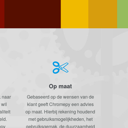
Op maat
k naar
Gebaseerd op de wensen van de
 wil
klant geeft Chromepy een advies
iteit
op maat. Hierbij rekening houdend
eld.
met gebruiksmogelijkheden, het
epy
gebruiksgemak, de duurzaamheid