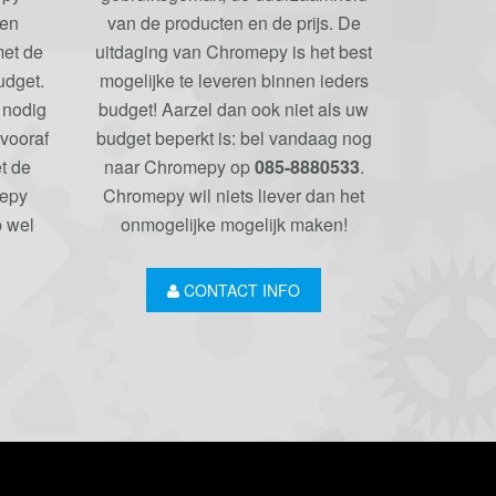
 en
van de producten en de prijs. De
met de
uitdaging van Chromepy is het best
udget.
mogelijke te leveren binnen ieders
 nodig
budget! Aarzel dan ook niet als uw
 vooraf
budget beperkt is: bel vandaag nog
t de
naar Chromepy op
085-8880533
.
mepy
Chromepy wil niets liever dan het
 wel
onmogelijke mogelijk maken!
CONTACT INFO