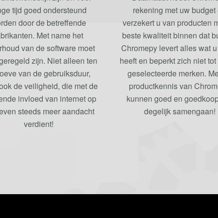
nge tijd goed ondersteund
rekening met uw budget
rden door de betreffende
verzekert u van producten 
abrikanten. Met name het
beste kwaliteit binnen dat b
rhoud van de software moet
Chromepy levert alles wat u
eregeld zijn. Niet alleen ten
heeft en beperkt zich niet tot
oeve van de gebruiksduur,
geselecteerde merken. Me
ook de veiligheid, die met de
productkennis van Chro
ende invloed van internet op
kunnen goed en goedkoop
leven steeds meer aandacht
degelijk samengaan!
verdient!